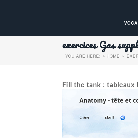
VOCA
exercices Gas supp
YOU ARE HERE:
HOME
EXER
Fill the tank : tableaux